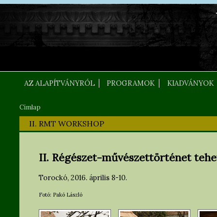
Ugrás a tartalomra
FEJLEC SZOVEG
AZ ALAPÍTVÁNYRÓL
PROGRAMOK
KIADVÁNYOK
Címlap
Jelenlegi hely
II. RMT WORKSHOP
II. Régészet-művészettörténet te
Torockó, 2016. április 8-10.
Fotó: Pakó László