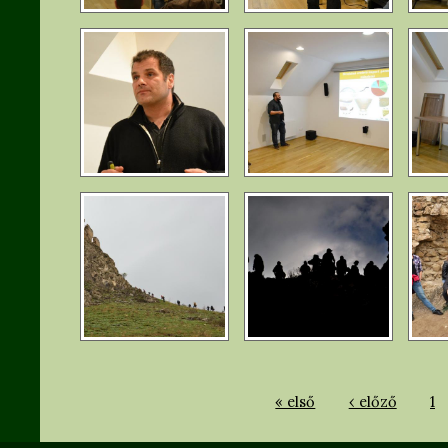
« első
‹ előző
1
Oldalak