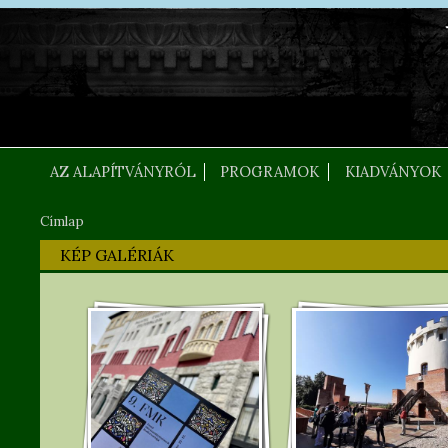
Ugrás a tartalomra
FEJLEC SZOVEG
AZ ALAPÍTVÁNYRÓL
PROGRAMOK
KIADVÁNYOK
Címlap
Jelenlegi hely
KÉP GALÉRIÁK