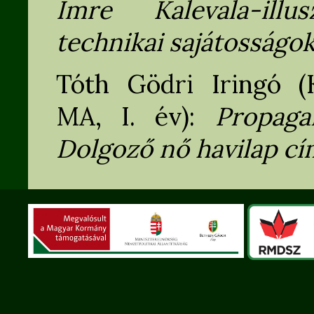
Imre Kalevala-illus
technikai sajátosságo
Tóth Gödri Iringó (K
MA, I. év):
Propag
Dolgoző nő havilap cí