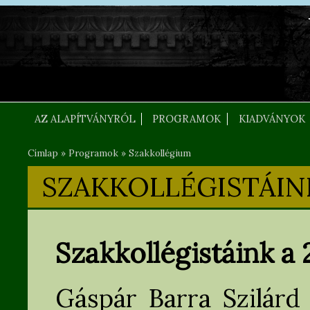
Ugrás a tartalomra
FEJLEC SZOVEG
AZ ALAPÍTVÁNYRÓL
PROGRAMOK
KIADVÁNYOK
Címlap
»
Programok
»
Szakkollégium
Jelenlegi hely
SZAKKOLLÉGISTÁIN
Szakkollégistáink a
Gáspár Barra Szilárd 