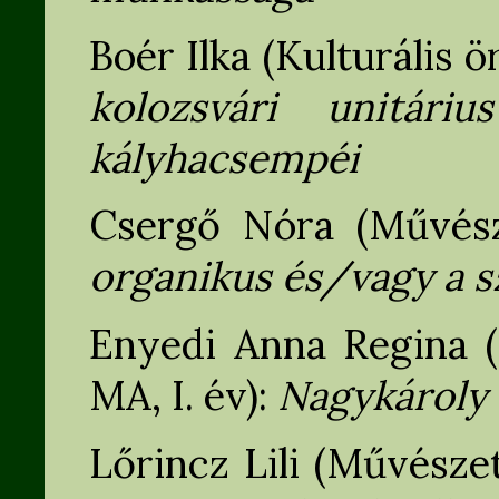
Boér Ilka (Kulturális 
kolozsvári unitári
kályhacsempéi
Csergő Nóra (Művésze
organikus és/vagy a s
Enyedi Anna Regina (
MA, I. év):
Nagykároly 
Lőrincz Lili (Művészet