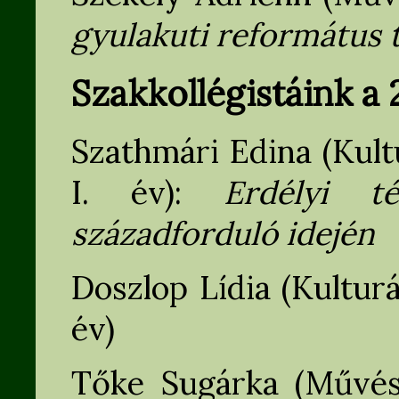
gyulakuti református
Szakkollégistáink a
Szathmári Edina (Kult
I. év):
Erdélyi té
századforduló idején
Doszlop Lídia (Kultur
év)
Tőke Sugárka (Művész