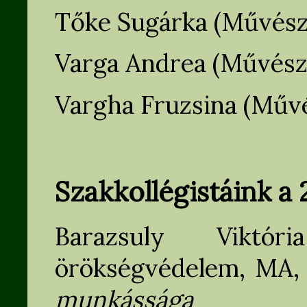
Tőke Sugárka (Művészet
Varga Andrea (Művészet
Vargha Fruzsina (Művés
Szakkollégistáink a
Barazsuly Viktóri
örökségvédelem, MA, 
munkássága