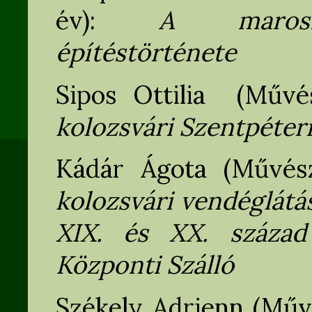
év):
A marosné
építéstörténete
Sipos Ottilia (Művés
kolozsvári Szentpéte
Kádár Ágota (Művész
kolozsvári vendéglátás
XIX. és XX. század 
Központi Szálló
Székely Adrienn (Művé