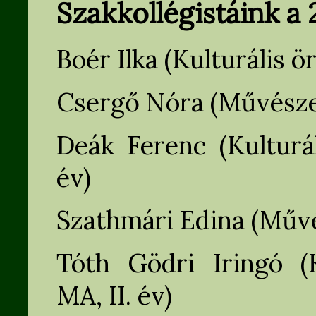
Szakkollégistáink a
Boér Ilka (Kulturális ö
Csergő Nóra (Művészett
Deák Ferenc (Kulturá
év)
Szathmári Edina (Művés
Tóth Gödri Iringó (K
MA, II. év)