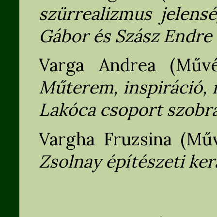
szürrealizmus jelens
Gábor és Szász Endre
Varga Andrea (Művés
Műterem, inspiráció,
Lakóca csoport szobrás
Vargha Fruzsina (Művé
Zsolnay építészeti ke