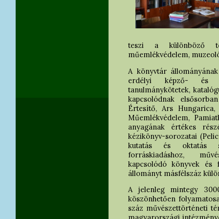
teszi a különböző tört
műemlékvédelem, muzeológia
A könyvtár állományának
erdélyi képző- és ip
tanulmánykötetek, kataló
kapcsolódnak elsősorban 
Értesítő, Ars Hungarica
Műemlékvédelem, Pamiatko
anyagának értékes részé
kézikönyv-sorozatai (Pelica
kutatás és oktatás s
forráskiadáshoz, műv
kapcsolódó könyvek és fo
állományt másfélszáz külön
A jelenleg mintegy 300
köszönhetően folyamatosan
száz művészettörténeti té
magyarországi intézménye