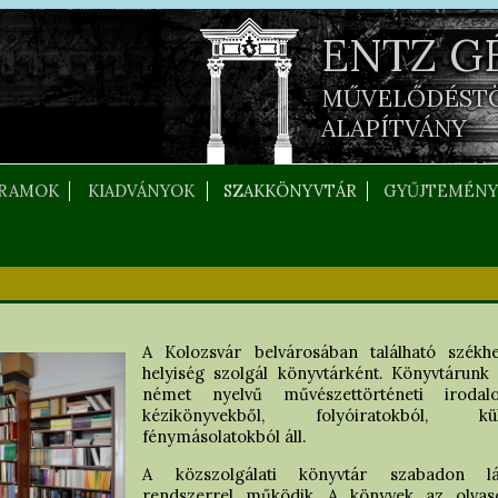
ENTZ G
MŰVELŐDÉST
ALAPÍTVÁNY
RAMOK
KIADVÁNYOK
SZAKKÖNYVTÁR
GYŰJTEMÉNY
A Kolozsvár belvárosában található székh
helyiség szolgál könyvtárként. Könyvtárun
német nyelvű művészettörténeti irodalo
kézikönyvekből, folyóiratokból, k
fénymásolatokból áll.
A közszolgálati könyvtár szabadon lát
rendszerrel működik. A könyvek az olvasób