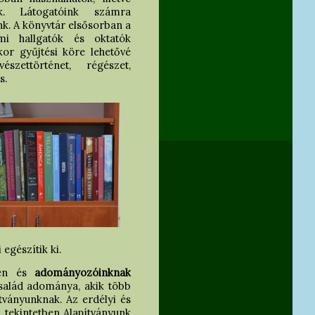
ek. Látogatóink számra
nk. A könyvtár elsősorban a
mi hallgatók és oktatók
or gyűjtési köre lehetővé
szettörténet, régészet,
s.
egészítik ki.
évén és
adományozóinknak
család adománya, akik több
tványunknak. Az erdélyi és
n tekintetben Alapítványunk