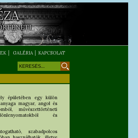
ÉZA
ÖRTÉNETI
EK
GALÉRIA
KAPCSOLAT
Keresés
Keresés űrlap
ely épületében egy külön
k anyaga magyar, angol és
mból, művészettörténeti
ülönlenyomatokból és
ogatható, szabadpolcos
an használhatók, illetve