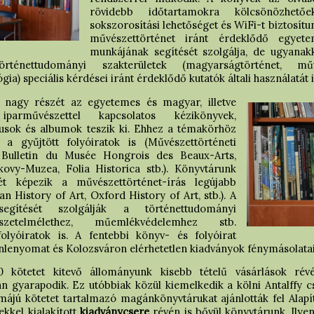
rövidebb időtartamokra kölcsönözhető
sokszorosítási lehetőséget és WiFi-t biztosítu
művészettörténet iránt érdeklődő egyete
munkájának segítését szolgálja, de ugyanakk
énettudományi szakterületek (magyarságtörténet, művé
) speciális kérdései iránt érdeklődő kutatók általi használatát i
 nagy részét az egyetemes és magyar, illetve
arművészettel kapcsolatos kézikönyvek,
gusok és albumok teszik ki. Ehhez a témakörhöz
a gyűjtött folyóiratok is (Művészettörténeti
, Bulletin du Musée Hongrois des Beaux-Arts,
vy-Muzea, Folia Historica stb.). Könyvtárunk
t képezik a művészettörténet-írás legújabb
n History of Art, Oxford History of Art, stb.). A
egítését szolgálják a történettudományi
észetelmélethez, műemlékvédelemhez stb.
lyóiratok is. A fentebbi könyv- és folyóirat
lenyomat és Kolozsváron elérhetetlen kiadványok fénymásolatai 
0 kötetet kitevő állományunk kisebb tételű vásárlások r
 gyarapodik. Ez utóbbiak közül kiemelkedik a kölni Antalffy 
májú kötetet tartalmazó magánkönyvtárukat ajánlották fel Alapí
kkel kialakított
kiadványcsere
révén is bővül könyvtárunk. Ilye