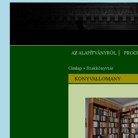
Ugrás a tartalomra
FEJLEC SZOVEG
AZ ALAPÍTVÁNYRÓL
PROG
Címlap
»
Szakkönyvtár
Jelenlegi hely
KONYVALLOMANY