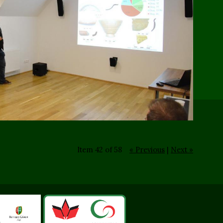
Item 42 of 58
« Previous
|
Next »