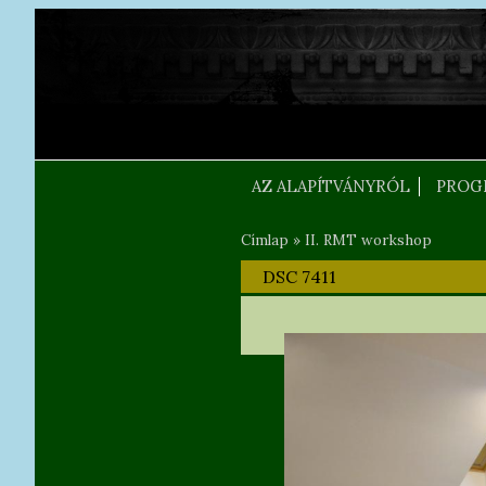
Ugrás a tartalomra
FEJLEC SZOVEG
AZ ALAPÍTVÁNYRÓL
PROG
Címlap
»
II. RMT workshop
Jelenlegi hely
DSC 7411