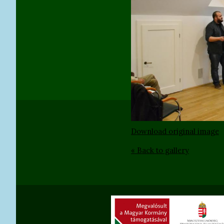
Download original image
« Back to gallery