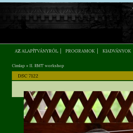
Ugrás a tartalomra
FEJLEC SZOVEG
AZ ALAPÍTVÁNYRÓL
PROGRAMOK
KIADVÁNYOK
Címlap
»
II. RMT workshop
Jelenlegi hely
DSC 7122