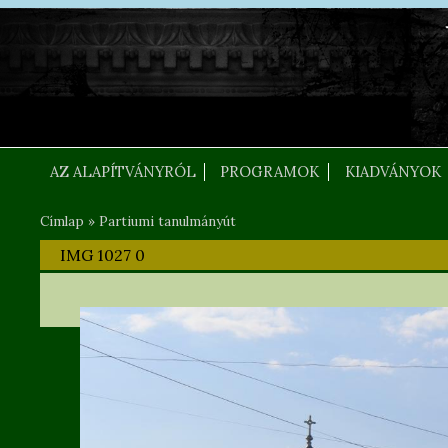
Ugrás a tartalomra
FEJLEC SZOVEG
AZ ALAPÍTVÁNYRÓL
PROGRAMOK
KIADVÁNYOK
Címlap
»
Partiumi tanulmányút
Jelenlegi hely
IMG 1027 0