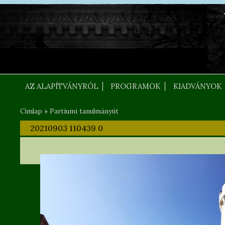
Ugrás a tartalomra
FEJLEC SZOVEG
AZ ALAPÍTVÁNYRÓL
PROGRAMOK
KIADVÁNYOK
Címlap
»
Partiumi tanulmányút
Jelenlegi hely
20210903 110439 0