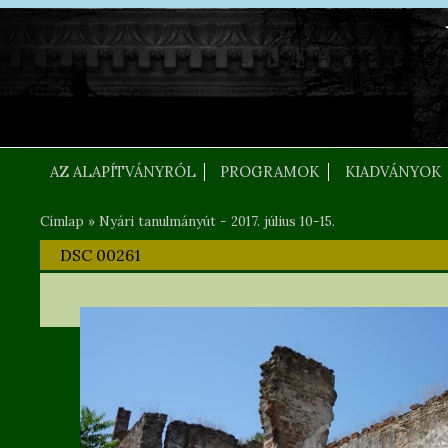
Ugrás a tartalomra
FEJLEC SZOVEG
AZ ALAPÍTVÁNYRÓL
PROGRAMOK
KIADVÁNYOK
Címlap
»
Nyári tanulmányút - 2017. július 10-15.
Jelenlegi hely
DSC 00261