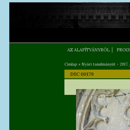
Ugrás a tartalomra
FEJLEC SZOVEG
AZ ALAPÍTVÁNYRÓL
PROG
Címlap
»
Nyári tanulmányút - 2017. j
Jelenlegi hely
DSC 00179