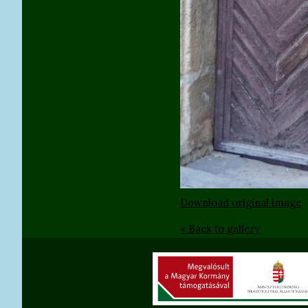
Download original image
« Back to gallery