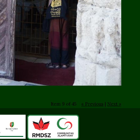
Item 9 of 45
« Previous
|
Next »