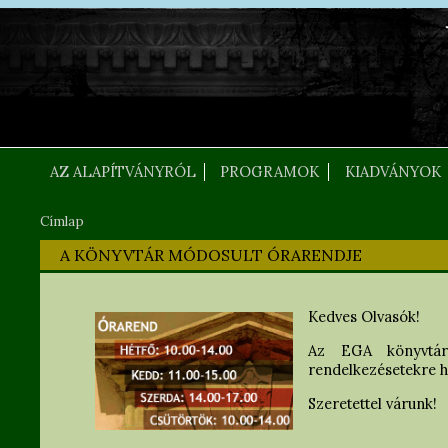
Ugrás a tartalomra
FEJLEC SZOVEG
AZ ALAPÍTVÁNYRÓL
PROGRAMOK
KIADVÁNYOK
Címlap
Jelenlegi hely
A KÖNYVTÁR MÓDOSULT ÓRARENDJE
Kedves Olvasók!
Az EGA könyvtár
rendelkezésetekre h
Szeretettel várunk!