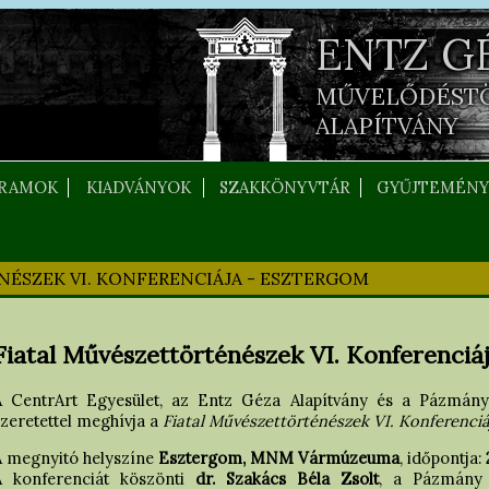
ENTZ G
MŰVELŐDÉST
ALAPÍTVÁNY
RAMOK
KIADVÁNYOK
SZAKKÖNYVTÁR
GYŰJTEMÉNY
ÉSZEK VI. KONFERENCIÁJA - ESZTERGOM
Fiatal Művészettörténészek VI. Konferenciá
A CentrArt Egyesület, az Entz Géza Alapítvány és a Pázmány
zeretettel meghívja a
Fiatal Művészettörténészek VI. Konferenciá
A megnyitó helyszíne
Esztergom, MNM Vármúzeuma
, időpontja:
A konferenciát köszönti
dr. Szakács Béla Zsolt
, a Pázmány 