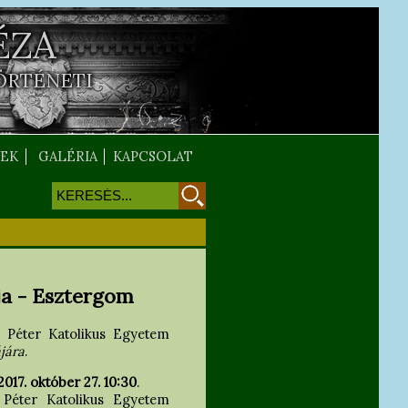
ÉZA
ÖRTÉNETI
EK
GALÉRIA
KAPCSOLAT
Keresés
Keresés űrlap
ja - Esztergom
 Péter Katolikus Egyetem
jára
.
2017. október 27. 10:30
.
Péter Katolikus Egyetem