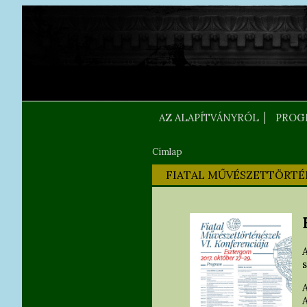
Ugrás a tartalomra
FEJLEC SZOVEG
AZ ALAPÍTVÁNYRÓL
PROG
Címlap
Jelenlegi hely
FIATAL MŰVÉSZETTÖRTÉN
s