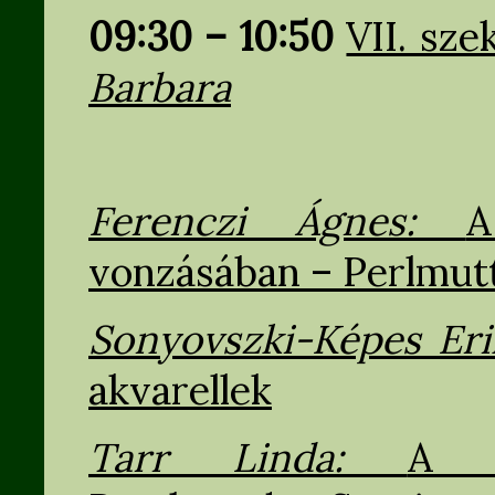
09:30 – 10:50
VII. sze
Barbara
Ferenczi Ágnes:
A
vonzásában – Perlmutt
Sonyovszki-Képes Er
akvarellek
Tarr Linda:
A m