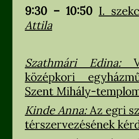
9:30 – 10:50
I. szek
Attila
Szathmári Edina:
Vi
középkori egyházmű
Szent Mihály-templom 
Kinde Anna:
Az egri s
térszervezésének kér