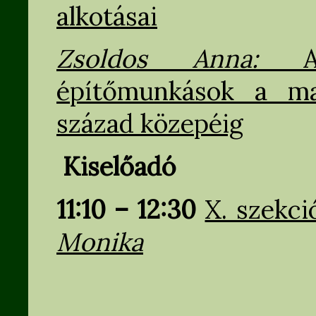
alkotásai
Zsoldos Anna:
építőmunkások a ma
század közepéig
Kiselőadó
11:10 – 12:30
X. szekci
Monika