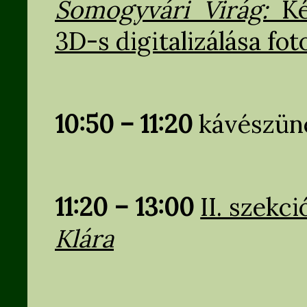
Somogyvári Virág:
Ké
3D-s digitalizálása fo
10:50 – 11:20
kávészün
11:20 – 13:00
II. szekc
Klára