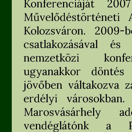
Konferenciáját 20
Művelődéstörténeti 
Kolozsváron. 2009-
csatlakozásával és
nemzetközi konfer
ugyanakkor döntés 
jövőben váltakozva za
erdélyi városokban.
Marosvásárhely ad
vendéglátónk a P