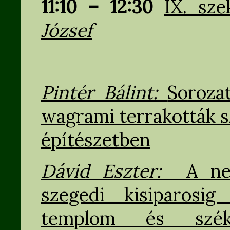
11:10 – 12:30
IX. sz
József
Pintér Bálint:
Soroza
wagrami terrakották s
építészetben
Dávid Eszter:
A nev
szegedi kisiparosi
templom és széke