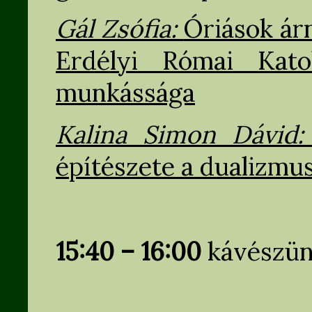
Gál Zsófia:
Óriások ár
Erdélyi Római Kato
munkássága
Kalina Simon Dávid
építészete a dualizmu
15:40 – 16:00
kávészün