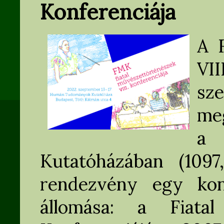
Konferenciája
A 
VI
sze
me
a
Kutatóházában (109
rendezvény egy konf
állomása: a Fiatal