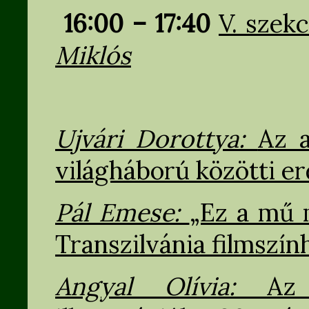
16:00 – 17:40
V. szek
Miklós
Ujvári Dorottya:
Az 
világháború közötti er
Pál Emese:
„Ez a mű 
Transzilvánia filmszín
Angyal Olívia:
Az