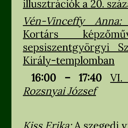
illusztrációk a 20. sz
Vén-Vinceffy Anna
Kortárs képzőmű
sepsiszentgyörgyi S
Király-templomban
16:00 – 17:40
VI.
Rozsnyai József
Kiss Erika:
A szegedi 