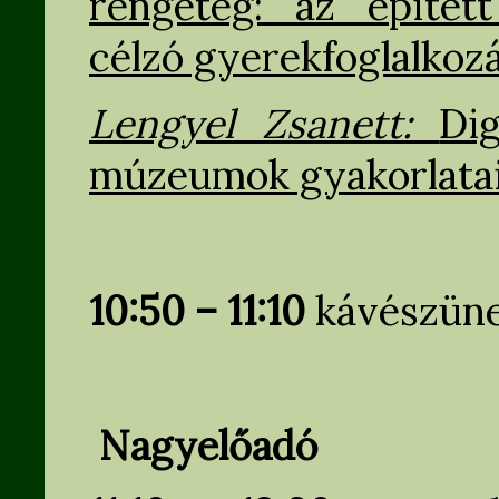
rengeteg: az építet
célzó gyerekfoglalko
Lengyel Zsanett:
Di
múzeumok gyakorlatai
10:50 – 11:10
kávészün
Nagyelőadó