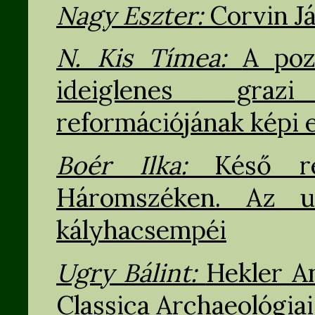
Nagy Eszter:
Corvin Já
N. Kis Tímea:
A poz
ideiglenes graz
reformációjának képi 
Boér Ilka:
Késő r
Háromszéken. Az uz
kályhacsempéi
Ugry Bálint:
Hekler A
Classica Archaeológia