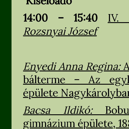
Kiselőadó
14:00 – 15:40
IV.
Rozsnyai József
Enyedi Anna Regina:
A
bálterme – Az egyk
épülete Nagykárolyba
Bacsa Ildikó:
Bobu
gimnázium épülete, 1