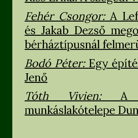
Fehér Csongor:
A Lef
és Jakab Dezső megol
bérháztípusnál felmer
Bodó Péter:
Egy építé
Jenő
Tóth Vivien:
A 
munkáslakótelepe Dun