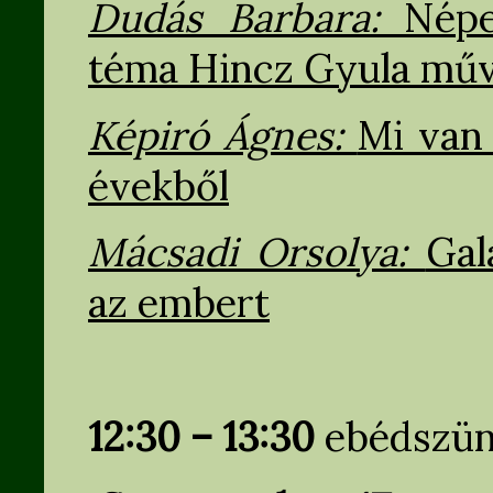
Dudás Barbara:
Népe
téma Hincz Gyula mű
Képiró Ágnes:
Mi van 
évekből
Mácsadi Orsolya:
Gal
az embert
12:30 – 13:30
ebédszün