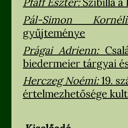
Pfaff Eszter:
Szibilla 
Pál-Simon Korné
gyűjteménye
Prágai Adrienn:
Csalá
biedermeier tárgyai é
Herczeg Noémi:
19. s
értelmezhetősége kult