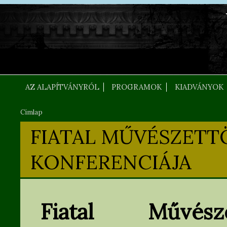
Ugrás a tartalomra
FEJLEC SZOVEG
AZ ALAPÍTVÁNYRÓL
PROGRAMOK
KIADVÁNYOK
Címlap
Jelenlegi hely
FIATAL MŰVÉSZETTÖ
KONFERENCIÁJA
Fiatal Művésze