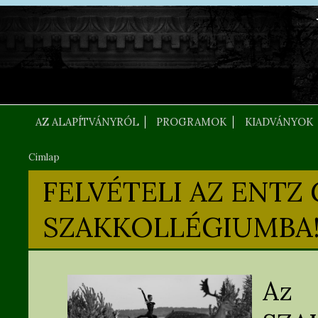
Ugrás a tartalomra
FEJLEC SZOVEG
AZ ALAPÍTVÁNYRÓL
PROGRAMOK
KIADVÁNYOK
Címlap
Jelenlegi hely
FELVÉTELI AZ ENTZ
SZAKKOLLÉGIUMBA
A