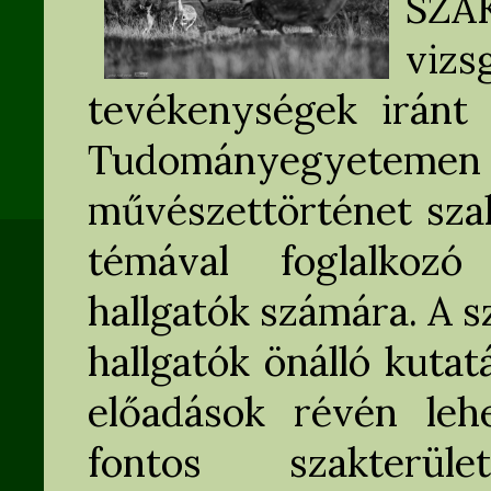
SZA
viz
tevékenységek iránt 
Tudományegyeteme
művészettörténet sza
témával foglalkoz
hallgatók számára. A s
hallgatók önálló kuta
előadások révén leh
fontos szakterül