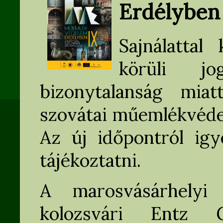
Erdélyben 
Sajnálattal
körüli jo
bizonytalanság mia
szovátai műemlékvéde
Az új időpontról ig
tájékoztatni.
A marosvásárhelyi
kolozsvári Entz G