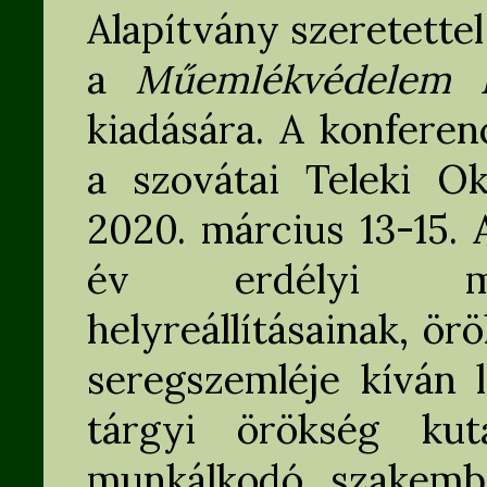
Alapítvány szeretette
a
Műemlékvédelem 
kiadására. A konfere
a szovátai Teleki Ok
2020. március 13-15. 
év erdélyi műe
helyreállításainak, ö
seregszemléje kíván l
tárgyi örökség kut
munkálkodó szakembe