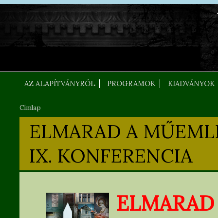
Ugrás a tartalomra
FEJLEC SZOVEG
AZ ALAPÍTVÁNYRÓL
PROGRAMOK
KIADVÁNYOK
Címlap
Jelenlegi hely
ELMARAD A MŰEML
IX. KONFERENCIA
ELMARAD